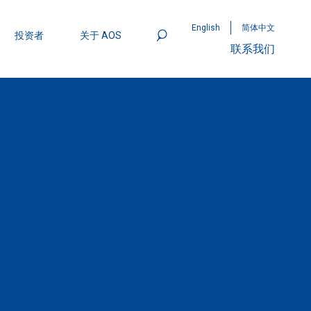
English
简体中文
投资者
关于 AOS
联系我们
801
mpStack™ 封装：MOSFET 功率密度实现