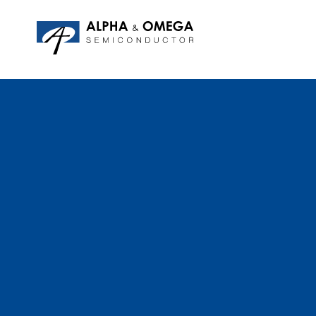
应用笔记
编辑部
IPMs
质量与可靠性
客户满意度调查
MOSFETs
Motor Control MCU's
Power ICs
Silicon Carbide (SiC)
TVS