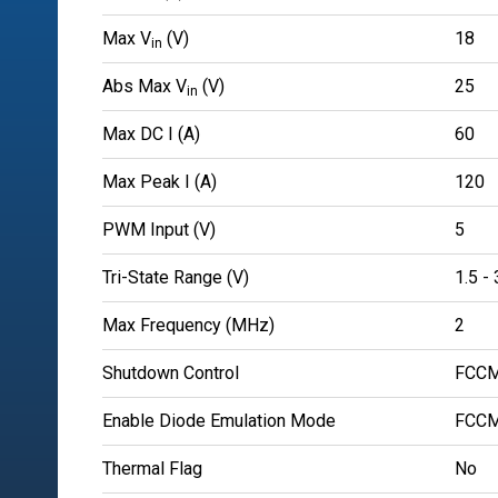
Max V
(V)
18
in
Abs Max V
(V)
25
in
Max DC I (A)
60
Max Peak I (A)
120
PWM Input (V)
5
Tri-State Range (V)
1.5 - 
Max Frequency (MHz)
2
Shutdown Control
FCCM
Enable Diode Emulation Mode
FCCM
Thermal Flag
No