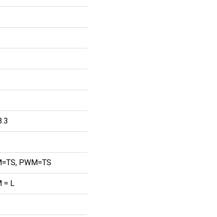
3.3
=TS, PWM=TS
 = L