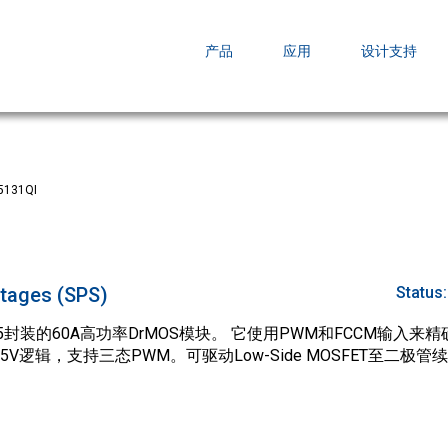
EZBuck COT Design Tool (xls)
产品
应用
设计支持
AOPL66
AOS发布 A
跨越式提升
5131QI
tages (SPS)
Status
N5x5封装的60A高功率DrMOS模块。 它使用PWM和FCCM输入来
/5V逻辑，支持三态PWM。可驱动Low-Side MOSFET至二极