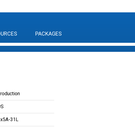
OURCES
PACKAGES
Production
OS
x5A-31L