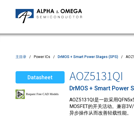
应用笔记
编辑部
IPMs
质量与可靠性
客户满意度调查
MOSFETs
Motor Control MCU's
Power ICs
主目录
Power ICs
DrMOS + Smart Power Stages (SPS)
AOZ
Silicon Carbide (SiC)
AOZ5131QI
Datasheet
TVS
DrMOS + Smart Power S
AOZ5131QI是一款采用QF
MOSFET的开关活动。兼容3V
异步操作从而改善轻载性能。