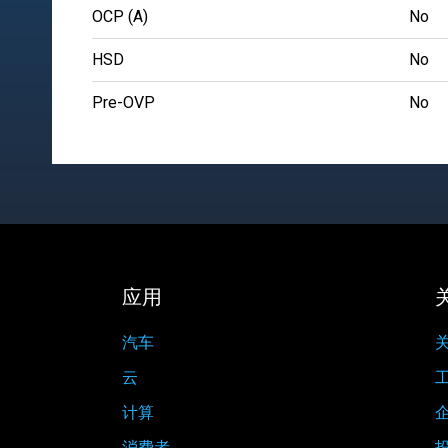
OCP (A)
No
HSD
No
Pre-OVP
No
应用
汽车
关
云
计算
消费者