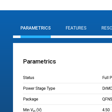
PARAMETRICS
FEATURES
RES
Parametrics
Status
Full 
Power Stage Type
DrM
Package
QFN5
Min V
(V)
4.50
in