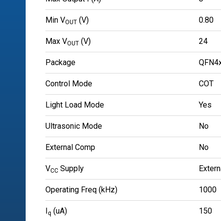
Min V
(V)
0.80
OUT
Max V
(V)
24
OUT
Package
QFN4
Control Mode
COT
Light Load Mode
Yes
Ultrasonic Mode
No
External Comp
No
V
Supply
Extern
CC
Operating Freq (kHz)
1000
I
(uA)
150
q