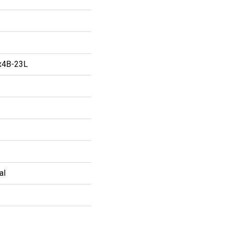
x4B-23L
al