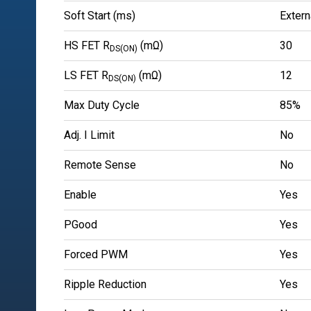
Soft Start (ms)
Extern
HS FET R
(mΩ)
30
DS(ON)
LS FET R
(mΩ)
12
DS(ON)
Max Duty Cycle
85%
Adj. I Limit
No
Remote Sense
No
Enable
Yes
PGood
Yes
Forced PWM
Yes
Ripple Reduction
Yes