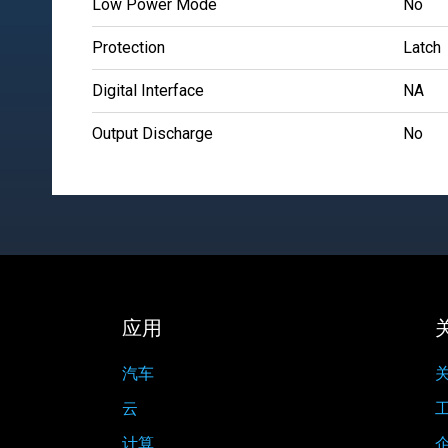
Low Power Mode
No
Protection
Latch
Digital Interface
NA
Output Discharge
No
应用
汽车
关
云
计算