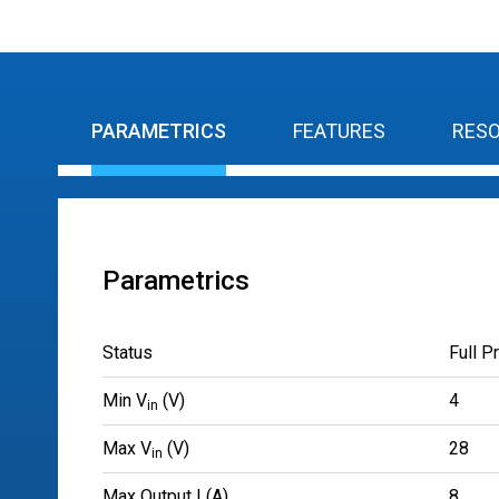
PARAMETRICS
FEATURES
RES
Parametrics
Status
Full P
Min V
(V)
4
in
Max V
(V)
28
in
Max Output I (A)
8