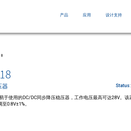
EZBuck COT Design Tool (xls)
产品
应用
设计支持
AOPL66
AOS发布 A
跨越式提升
18
18
压器
Status
高效、易于使用的DC/DC同步降压稳压器，工作电压最高可达28V。
0.8V±1%。