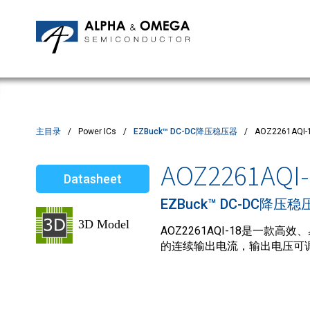
应用笔记
编辑部
IPMs
质量与可靠性
客户满意度调查
MOSFETs
Motor Control MCU's
Power ICs
主目录
Power ICs
EZBuck™ DC-DC降压稳压器
AOZ2261AQI-
Silicon Carbide (SiC)
AOZ2261AQI-
Datasheet
TVS
EZBuck™ DC-DC降压稳
AOZ2261AQI-18是一款
的连续输出电流，输出电压可调至