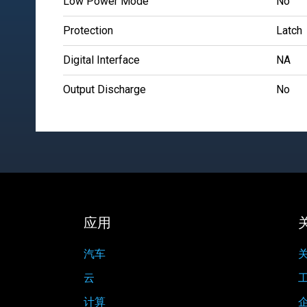
Low Power Mode
No
Protection
Latch
Digital Interface
NA
Output Discharge
No
应用
汽车
关
云
计算