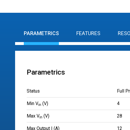
PARAMETRICS
FEATURES
RES
Parametrics
Status
Full P
Min V
(V)
4
in
Max V
(V)
28
in
Max Output I (A)
12