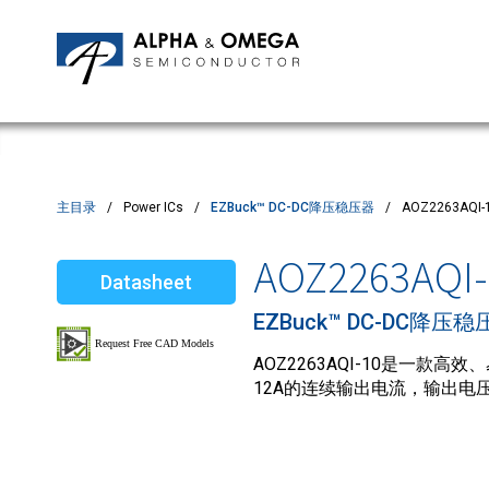
应用笔记
编辑部
IPMs
质量与可靠性
客户满意度调查
MOSFETs
Motor Control MCU's
Power ICs
主目录
Power ICs
EZBuck™ DC-DC降压稳压器
AOZ2263AQI-
Silicon Carbide (SiC)
AOZ2263AQI-
Datasheet
TVS
EZBuck™ DC-DC降压稳
AOZ2263AQI-10是一款
12A的连续输出电流，输出电压可