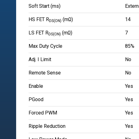
Soft Start (ms)
Extern
HS FET R
(mΩ)
14
DS(ON)
LS FET R
(mΩ)
7
DS(ON)
Max Duty Cycle
85%
Adj. I Limit
No
Remote Sense
No
Enable
Yes
PGood
Yes
Forced PWM
Yes
Ripple Reduction
Yes