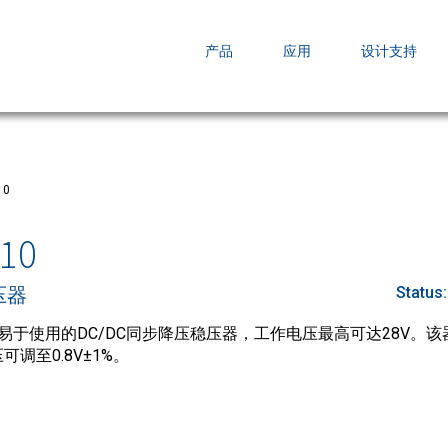
EZBuck COT Design Tool (xls)
产品
应用
设计支持
AOPL66
AOS发布 A
跨越式提升
10
10
压器
Status
高效、易于使用的DC/DC同步降压稳压器，工作电压最高可达28V。
调至0.8V±1%。