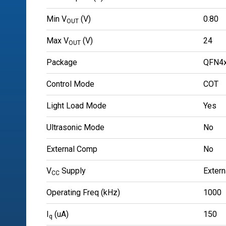
Min V
(V)
0.80
OUT
Max V
(V)
24
OUT
Package
QFN4x
Control Mode
COT
Light Load Mode
Yes
Ultrasonic Mode
No
External Comp
No
V
Supply
Extern
CC
Operating Freq (kHz)
1000
I
(uA)
150
q