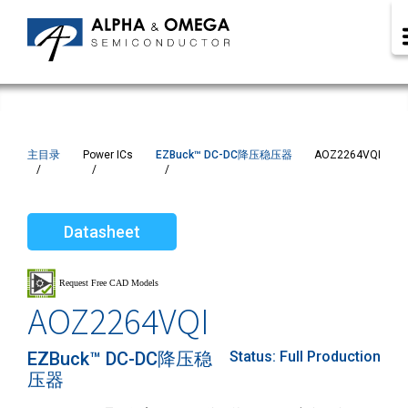
主目录
Power ICs
EZBuck™ DC-DC降压稳压器
AOZ2264VQI
Datasheet
AOZ2264VQI
EZBuck™ DC-DC降压稳
Status:
Full Production
压器