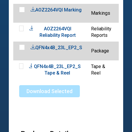
AOZ2264VQI Marking
202
Markings
12-
AOZ2264VQI
Reliability
202
Reliability Report
Reports
05-
QFN4x4B_23L_EP2_S
202
Package
03-
QFN4x4B_23L_EP2_S
Tape &
202
Tape & Reel
Reel
04-
Download Selected