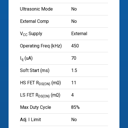
Ultrasonic Mode
No
External Comp
No
V
Supply
External
CC
Operating Freq (kHz)
450
I
(uA)
70
q
Soft Start (ms)
1.5
HS FET R
(mΩ)
11
DS(ON)
LS FET R
(mΩ)
4
DS(ON)
Max Duty Cycle
85%
Adj. I Limit
No