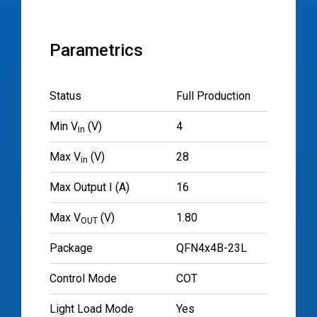
Parametrics
Status
Full Production
Min V
(V)
4
in
Max V
(V)
28
in
Max Output I (A)
16
Max V
(V)
1.80
OUT
Package
QFN4x4B-23L
Control Mode
COT
Light Load Mode
Yes