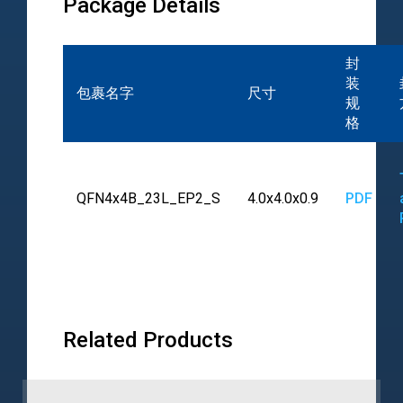
Package Details
封
装
包裹名字
尺寸
规
格
QFN4x4B_23L_EP2_S
4.0x4.0x0.9
PDF
Related Products