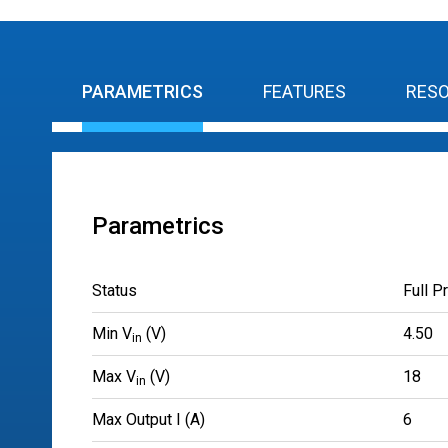
PARAMETRICS
FEATURES
RES
Parametrics
Status
Full P
Min V
(V)
4.50
in
Max V
(V)
18
in
Max Output I (A)
6