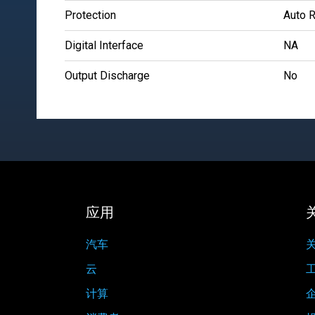
Protection
Auto R
Digital Interface
NA
Output Discharge
No
应用
汽车
关
云
计算