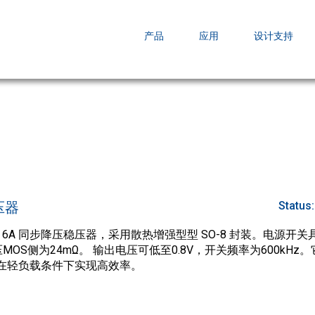
EZBuck COT Design Tool (xls)
产品
应用
设计支持
AOPL66
AOS发布 A
跨越式提升
压器
Status
V 输入、6A 同步降压稳压器，采用散热增强型型 SO-8 封装。电源开
MOS侧为24mΩ。 输出电压可低至0.8V，开关频率为600kHz
便在轻负载条件下实现高效率。