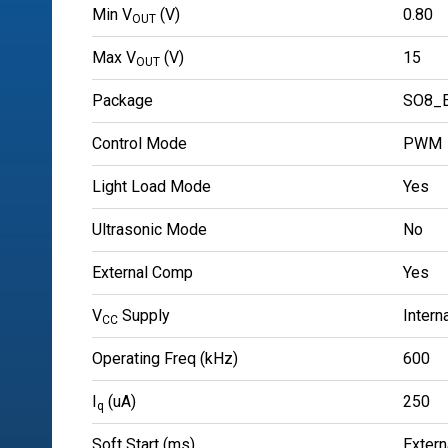
Min V
(V)
0.80
OUT
Max V
(V)
15
OUT
Package
SO8_
Control Mode
PWM
Light Load Mode
Yes
Ultrasonic Mode
No
External Comp
Yes
V
Supply
Intern
CC
Operating Freq (kHz)
600
I
(uA)
250
q
Soft Start (ms)
Extern