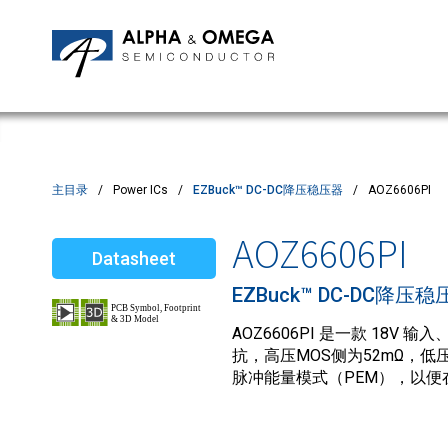
应用笔记
编辑部
IPMs
质量与可靠性
客户满意度调查
MOSFETs
Motor Control MCU's
Power ICs
主目录
Power ICs
EZBuck™ DC-DC降压稳压器
AOZ6606PI
Silicon Carbide (SiC)
AOZ6606PI
Datasheet
TVS
EZBuck™ DC-DC降压稳
AOZ6606PI 是一款 18
抗，高压MOS侧为52mΩ，低压
脉冲能量模式（PEM），以