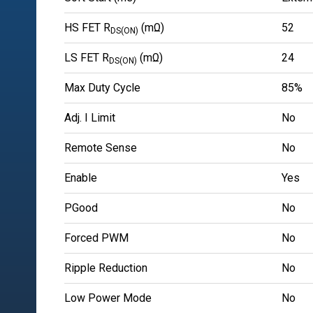
HS FET R
(mΩ)
52
DS(ON)
LS FET R
(mΩ)
24
DS(ON)
Max Duty Cycle
85%
Adj. I Limit
No
Remote Sense
No
Enable
Yes
PGood
No
Forced PWM
No
Ripple Reduction
No
Low Power Mode
No