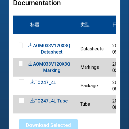
Documentation
标题
类型
日期
AOM033V120X3Q
2025-
Datasheets
Datasheet
09-13
AOM033V120X3Q
2025-
Markings
Marking
02-06
TO247_4L
2024-
Package
08-02
TO247_4L Tube
2024-
Tube
08-29
Download Selected