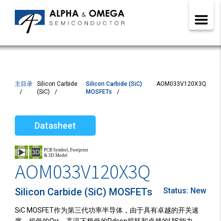
主目录
Silicon Carbide
Silicon Carbide (SiC)
AOM033V120X3Q
(SiC)
MOSFETs
Datasheet
AOM033V120X3Q
Silicon Carbide (SiC) MOSFETs
Status:
New
SiC MOSFET作为第三代功率半导体，由于具有卓越的开关速