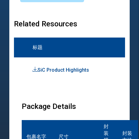
Related Resources
标题
类
SiC Product Highlights
Pro
Hig
Package Details
封
装
封装
包裹名字
尺寸