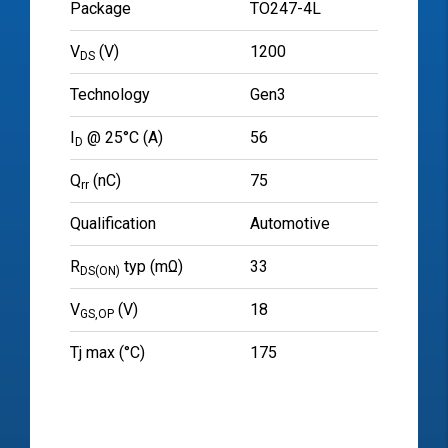
Package
TO247-4L
V
(V)
1200
DS
Technology
Gen3
I
@ 25°C (A)
56
D
Q
(nC)
75
rr
Qualification
Automotive
R
typ (mΩ)
33
DS(ON)
V
(V)
18
GS,OP
Tj max (°C)
175