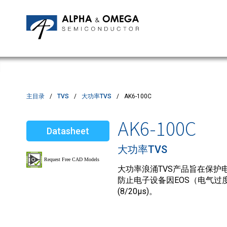
应用笔记
编辑部
IPMs
质量与可靠性
客户满意度调查
MOSFETs
Motor Control MCU's
Power ICs
主目录
TVS
大功率TVS
AK6-100C
Silicon Carbide (SiC)
AK6-100C
Datasheet
TVS
大功率TVS
大功率浪涌TVS产品旨在保护电
防止电子设备因EOS（电气过度
(8/20µs)。