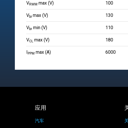
V
max (V)
100
RWM
V
max (V)
130
br
V
min (V)
110
br
V
max (V)
180
CL
I
max (A)
6000
PPM
应用
汽车
关