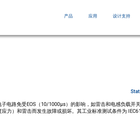
EZBuck COT Design Tool (xls)
产品
应用
设计支持
AOPL66
AOS发布 A
跨越式提升
Sta
子电路免受EOS（10/1000µs）的影响，如雷击和电感负载
应力）和雷击而发生故障或损坏。其工业标准测试条件为 IEC6100