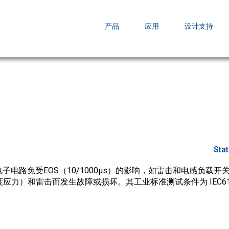
EZBuck COT Design Tool (xls)
产品
应用
设计支持
AOPL66
AOS发布 A
跨越式提升
Sta
子电路免受EOS（10/1000µs）的影响，如雷击和电感负载
应力）和雷击而发生故障或损坏。其工业标准测试条件为 IEC6100