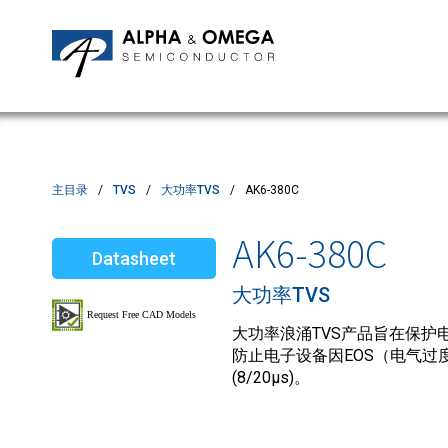
应用笔记
编辑部
IPMs
质量与可靠性
客户满意度调查
MOSFETs
Motor Control MCU's
Power ICs
主目录
TVS
大功率TVS
AK6-380C
Silicon Carbide (SiC)
AK6-380C
Datasheet
TVS
大功率TVS
大功率浪涌TVS产品旨在保护电
防止电子设备因EOS（电气过度
(8/20µs)。