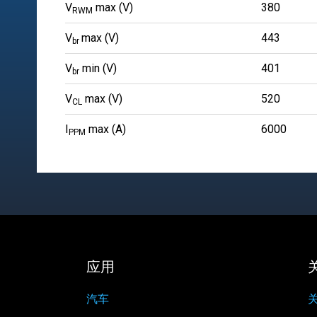
V
max (V)
380
RWM
V
max (V)
443
br
V
min (V)
401
br
V
max (V)
520
CL
I
max (A)
6000
PPM
应用
汽车
关