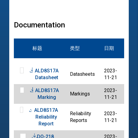
Documentation
文
标题
类型
日期
档
ALD8S17A
2023-
Datasheets
PDF
Datasheet
11-21
ALD8S17A
2023-
Markings
PDF
Marking
11-21
ALD8S17A
Reliability
2023-
Reliability
PDF
Reports
11-21
Report
DO-218
2023-