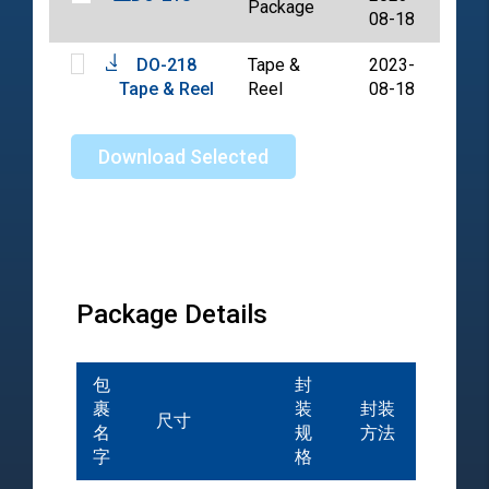
Package
PDF
08-18
DO-218
Tape &
2023-
PDF
Tape & Reel
Reel
08-18
Download Selected
Package Details
包
封
裹
装
封装
尺寸
名
规
方法
字
格