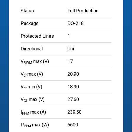
Status
Full Production
Package
DO-218
Protected Lines
1
Directional
Uni
V
max (V)
17
RWM
V
max (V)
20.90
br
V
min (V)
18.90
br
V
max (V)
27.60
CL
I
max (A)
239.50
PPM
P
max (W)
6600
PPM