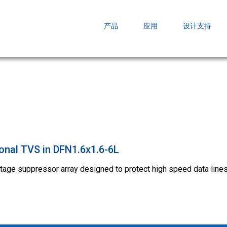
EZBuck COT Design Tool (xls)
产品
应用
设计支持
AOPL66
AOS发布 A
跨越式提升
ional TVS in DFN1.6x1.6-6L
ltage suppressor array designed to protect high speed data lin