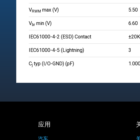
V
max (V)
5.50
RWM
V
min (V)
6.60
br
IEC61000-4-2 (ESD) Contact
±20
IEC61000-4-5 (Lightning)
3
C
typ (I/O-GND) (pF)
1.00
j
应用
汽车
关