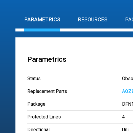
PARAMETRICS
RESOURCES
PA
Parametrics
Status
Obso
Replacement Parts
AOZ
Package
DFN1
Protected Lines
4
Directional
Uni