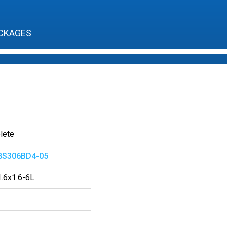
CKAGES
lete
8S306BD4-05
.6x1.6-6L