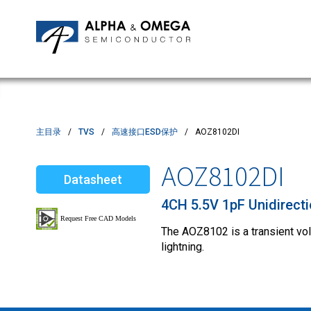
应用笔记
编辑部
IPMs
质量与可靠性
客户满意度调查
MOSFETs
Motor Control MCU's
Power ICs
主目录
TVS
高速接口ESD保护
AOZ8102DI
Silicon Carbide (SiC)
AOZ8102DI
Datasheet
TVS
4CH 5.5V 1pF Unidirect
The AOZ8102 is a transient vo
lightning.