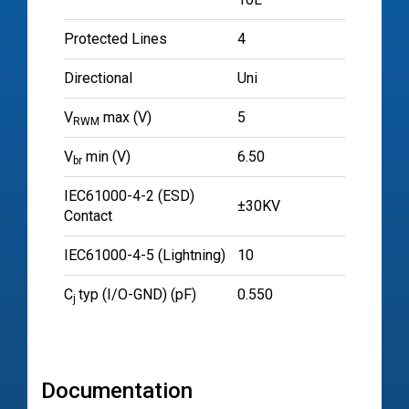
Protected Lines
4
Directional
Uni
V
max (V)
5
RWM
V
min (V)
6.50
br
IEC61000-4-2 (ESD)
±30KV
Contact
IEC61000-4-5 (Lightning)
10
C
typ (I/O-GND) (pF)
0.550
j
Documentation