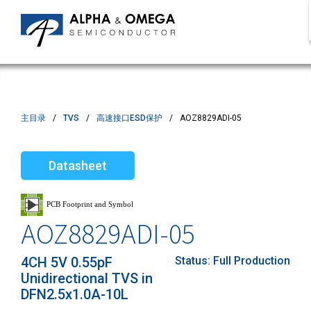
主目录
TVS
高速接口ESD保护
AOZ8829ADI-05
Datasheet
AOZ8829ADI-05
4CH 5V 0.55pF
Status:
Full Production
Unidirectional TVS in
DFN2.5x1.0A-10L