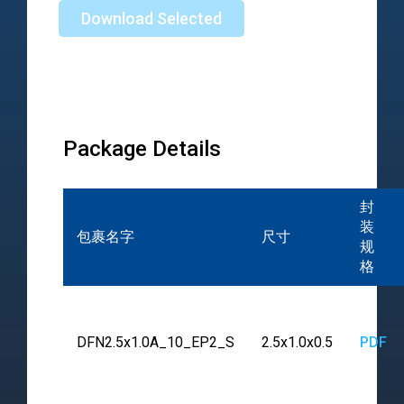
Download Selected
Package Details
封
装
包裹名字
尺寸
规
格
DFN2.5x1.0A_10_EP2_S
2.5x1.0x0.5
PDF