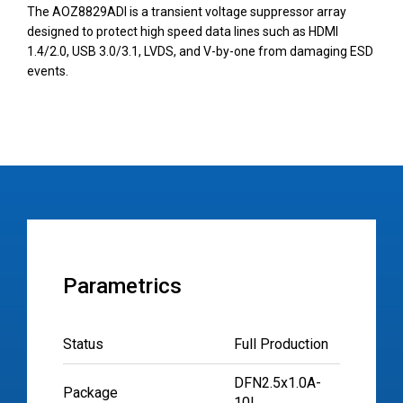
The AOZ8829ADI is a transient voltage suppressor array
designed to protect high speed data lines such as HDMI
1.4/2.0, USB 3.0/3.1, LVDS, and V-by-one from damaging ESD
events.
Parametrics
Status
Full Production
DFN2.5x1.0A-
Package
10L