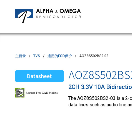
应用笔记
编辑部
IPMs
质量与可靠性
客户满意度调查
MOSFETs
Motor Control MCU's
Power ICs
主目录
TVS
通用的ESD保护
AOZ8S502BS2-03
Silicon Carbide (SiC)
AOZ8S502BS
Datasheet
TVS
2CH 3.3V 10A Bidirecti
The AOZ8S502BS2-03 is a 2-cha
data lines such as audio line 