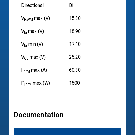
Directional
Bi
V
max (V)
15.30
RWM
V
max (V)
18.90
br
V
min (V)
17.10
br
V
max (V)
25.20
CL
I
max (A)
60.30
PPM
P
max (W)
1500
PPM
Documentation
文