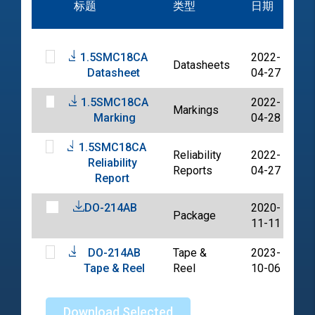
标题
类型
日期
档
1.5SMC18CA
2022-
Datasheets
P
Datasheet
04-27
1.5SMC18CA
2022-
Markings
P
Marking
04-28
1.5SMC18CA
Reliability
2022-
Reliability
P
Reports
04-27
Report
DO-214AB
2020-
Package
P
11-11
DO-214AB
Tape &
2023-
P
Tape & Reel
Reel
10-06
Download Selected