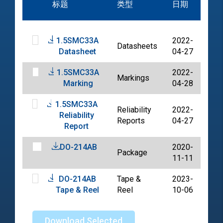
标题
类型
日期
档
1.5SMC33A
2022-
Datasheets
PD
Datasheet
04-27
1.5SMC33A
2022-
Markings
PD
Marking
04-28
1.5SMC33A
Reliability
2022-
Reliability
PD
Reports
04-27
Report
DO-214AB
2020-
Package
PD
11-11
DO-214AB
Tape &
2023-
PD
Tape & Reel
Reel
10-06
Download Selected