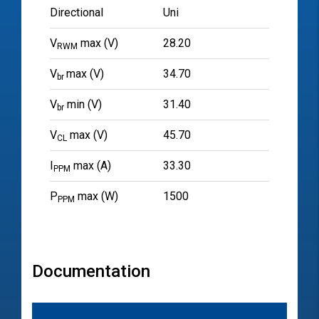
Directional
Uni
V
max (V)
28.20
RWM
V
max (V)
34.70
br
V
min (V)
31.40
br
V
max (V)
45.70
CL
I
max (A)
33.30
PPM
P
max (W)
1500
PPM
Documentation
文