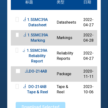
标题
类型
日期
档
1.5SMC39A
2022-
Datasheets
PD
Datasheet
04-27
1.5SMC39A
2022-
Markings
PD
Marking
04-28
1.5SMC39A
Reliability
2022-
Reliability
PD
Reports
04-27
Report
DO-214AB
2020-
Package
PD
11-11
DO-214AB
Tape &
2023-
PD
Tape & Reel
Reel
10-06
Download Selected