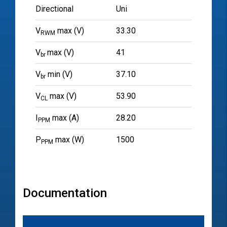
Directional
Uni
V
max (V)
33.30
RWM
V
max (V)
41
br
V
min (V)
37.10
br
V
max (V)
53.90
CL
I
max (A)
28.20
PPM
P
max (W)
1500
PPM
Documentation
文