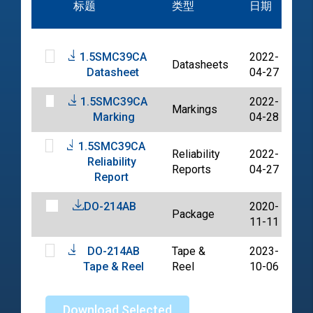
标题
类型
日期
档
1.5SMC39CA
2022-
Datasheets
P
Datasheet
04-27
1.5SMC39CA
2022-
Markings
P
Marking
04-28
1.5SMC39CA
Reliability
2022-
Reliability
P
Reports
04-27
Report
DO-214AB
2020-
Package
P
11-11
DO-214AB
Tape &
2023-
P
Tape & Reel
Reel
10-06
Download Selected