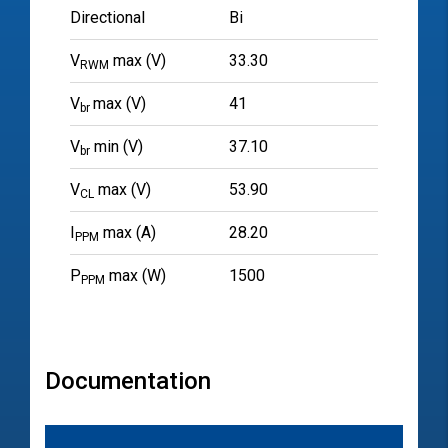
Directional
Bi
V
max (V)
33.30
RWM
V
max (V)
41
br
V
min (V)
37.10
br
V
max (V)
53.90
CL
I
max (A)
28.20
PPM
P
max (W)
1500
PPM
Documentation
文