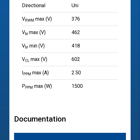
Directional
Uni
V
max (V)
376
RWM
V
max (V)
462
br
V
min (V)
418
br
V
max (V)
602
CL
I
max (A)
2.50
PPM
P
max (W)
1500
PPM
Documentation
文