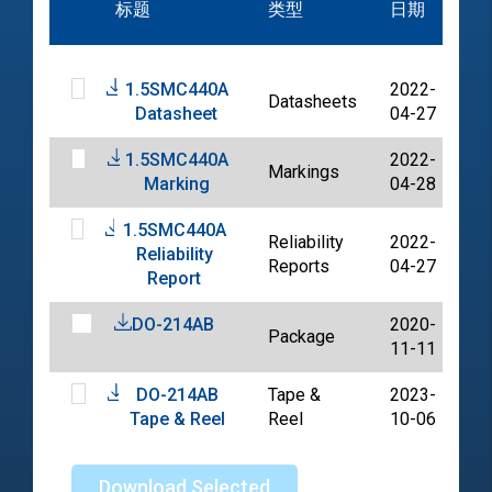
标题
类型
日期
档
1.5SMC440A
2022-
Datasheets
PD
Datasheet
04-27
1.5SMC440A
2022-
Markings
PD
Marking
04-28
1.5SMC440A
Reliability
2022-
Reliability
PD
Reports
04-27
Report
DO-214AB
2020-
Package
PD
11-11
DO-214AB
Tape &
2023-
PD
Tape & Reel
Reel
10-06
Download Selected