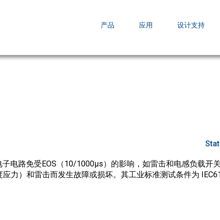
EZBuck COT Design Tool (xls)
产品
应用
设计支持
AOPL66
AOS发布 A
跨越式提升
Sta
子电路免受EOS（10/1000µs）的影响，如雷击和电感负载
应力）和雷击而发生故障或损坏。其工业标准测试条件为 IEC6100