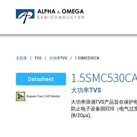
应用笔记
编辑部
IPMs
质量与可靠性
客户满意度调查
MOSFETs
Motor Control MCU's
Power ICs
主目录
TVS
大功率TVS
1.5SMC530CA
Silicon Carbide (SiC)
1.5SMC530C
Datasheet
TVS
大功率TVS
大功率浪涌TVS产品旨在保护电
防止电子设备因EOS（电气过度
(8/20µs)。