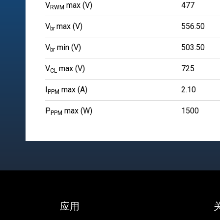
V
max (V)
477
RWM
V
max (V)
556.50
br
V
min (V)
503.50
br
V
max (V)
725
CL
I
max (A)
2.10
PPM
P
max (W)
1500
PPM
应用