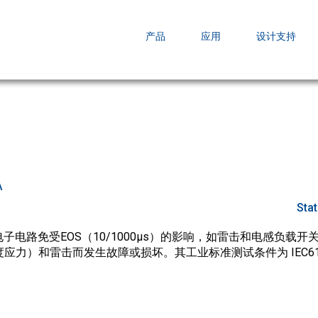
EZBuck COT Design Tool (xls)
产品
应用
设计支持
AOPL66
AOS发布 A
跨越式提升
A
Sta
子电路免受EOS（10/1000µs）的影响，如雷击和电感负载
应力）和雷击而发生故障或损坏。其工业标准测试条件为 IEC6100