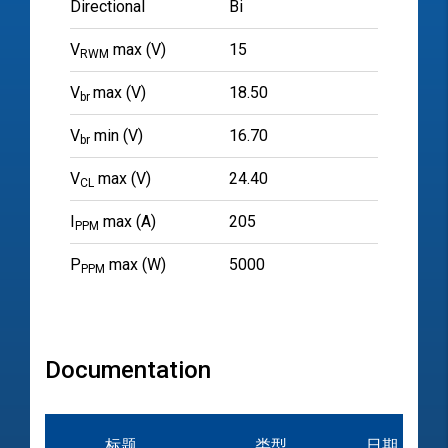
Directional
Bi
V
max (V)
15
RWM
V
max (V)
18.50
br
V
min (V)
16.70
br
V
max (V)
24.40
CL
I
max (A)
205
PPM
P
max (W)
5000
PPM
Documentation
标题
类型
日期