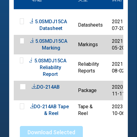
5.0SMDJ15CA
2021-
Datasheets
Datasheet
07-20
5.0SMDJ15CA
2021-
Markings
Marking
05-20
5.0SMDJ15CA
Reliability
2021-
Reliability
Reports
08-02
Report
DO-214AB
2020-
Package
11-11
DO-214AB Tape
Tape &
2023-
& Reel
Reel
10-06
Download Selected