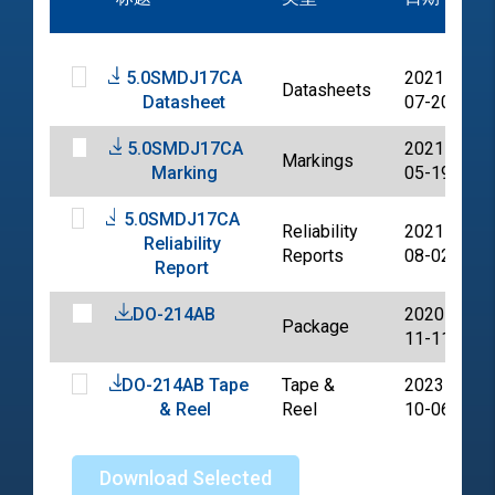
5.0SMDJ17CA
2021-
Datasheets
Datasheet
07-20
5.0SMDJ17CA
2021-
Markings
Marking
05-19
5.0SMDJ17CA
Reliability
2021-
Reliability
Reports
08-02
Report
DO-214AB
2020-
Package
11-11
DO-214AB Tape
Tape &
2023-
& Reel
Reel
10-06
Download Selected