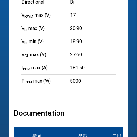
Directional
Bi
V
max (V)
17
RWM
V
max (V)
20.90
br
V
min (V)
18.90
br
V
max (V)
27.60
CL
I
max (A)
181.50
PPM
P
max (W)
5000
PPM
Documentation
标题
类型
日期