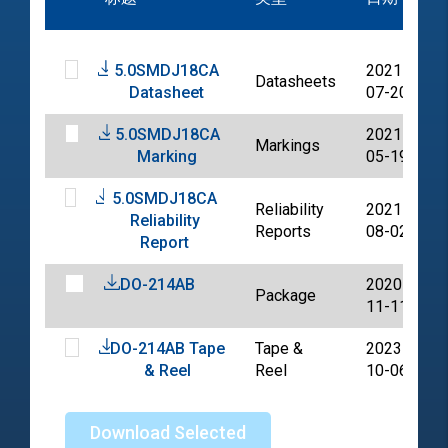
5.0SMDJ18CA
2021-
Datasheets
Datasheet
07-20
5.0SMDJ18CA
2021-
Markings
Marking
05-19
5.0SMDJ18CA
Reliability
2021-
Reliability
Reports
08-02
Report
DO-214AB
2020-
Package
11-11
DO-214AB Tape
Tape &
2023-
& Reel
Reel
10-06
Download Selected