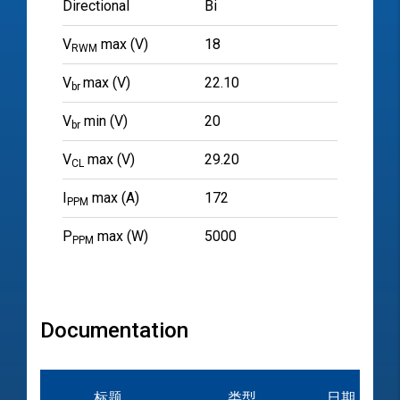
Directional
Bi
V
max (V)
18
RWM
V
max (V)
22.10
br
V
min (V)
20
br
V
max (V)
29.20
CL
I
max (A)
172
PPM
P
max (W)
5000
PPM
Documentation
标题
类型
日期