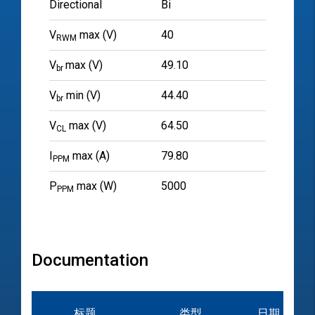
Directional
Bi
V
max (V)
40
RWM
V
max (V)
49.10
br
V
min (V)
44.40
br
V
max (V)
64.50
CL
I
max (A)
79.80
PPM
P
max (W)
5000
PPM
Documentation
标题
类型
日期