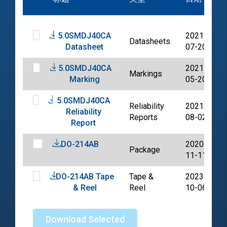
5.0SMDJ40CA
2021-
Datasheets
Datasheet
07-20
5.0SMDJ40CA
2021-
Markings
Marking
05-20
5.0SMDJ40CA
Reliability
2021-
Reliability
Reports
08-02
Report
DO-214AB
2020-
Package
11-11
DO-214AB Tape
Tape &
2023-
& Reel
Reel
10-06
Download Selected