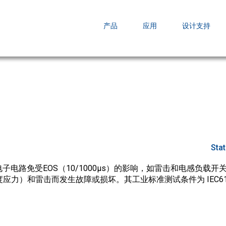
EZBuck COT Design Tool (xls)
产品
应用
设计支持
AOPL66
AOS发布 A
跨越式提升
Sta
子电路免受EOS（10/1000µs）的影响，如雷击和电感负载
应力）和雷击而发生故障或损坏。其工业标准测试条件为 IEC6100