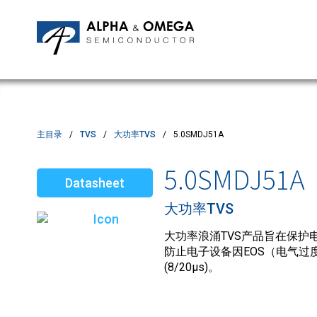
应用笔记
编辑部
IPMs
质量与可靠性
客户满意度调查
MOSFETs
Motor Control MCU's
Power ICs
主目录
TVS
大功率TVS
5.0SMDJ51A
Silicon Carbide (SiC)
5.0SMDJ51A
Datasheet
TVS
大功率TVS
大功率浪涌TVS产品旨在保护电
防止电子设备因EOS（电气过度
(8/20µs)。