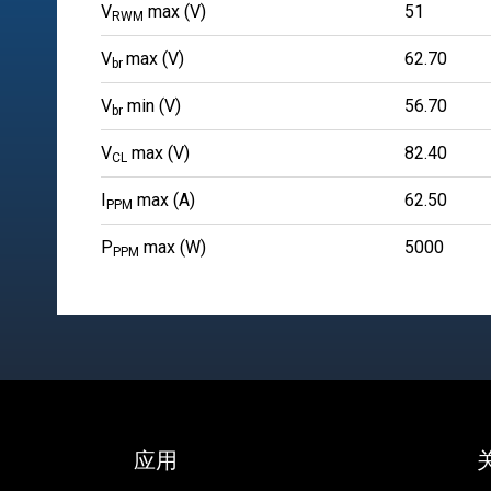
V
max (V)
51
RWM
V
max (V)
62.70
br
V
min (V)
56.70
br
V
max (V)
82.40
CL
I
max (A)
62.50
PPM
P
max (W)
5000
PPM
应用