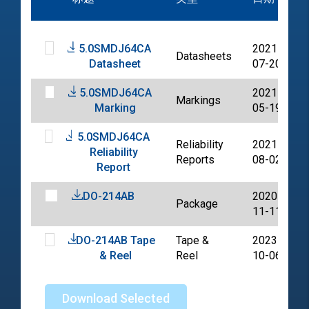
5.0SMDJ64CA
2021-
Datasheets
Datasheet
07-20
5.0SMDJ64CA
2021-
Markings
Marking
05-19
5.0SMDJ64CA
Reliability
2021-
Reliability
Reports
08-02
Report
DO-214AB
2020-
Package
11-11
DO-214AB Tape
Tape &
2023-
& Reel
Reel
10-06
Download Selected