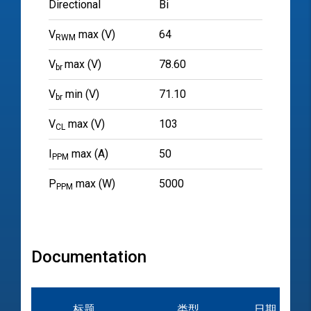
Directional
Bi
V
max (V)
64
RWM
V
max (V)
78.60
br
V
min (V)
71.10
br
V
max (V)
103
CL
I
max (A)
50
PPM
P
max (W)
5000
PPM
Documentation
标题
类型
日期