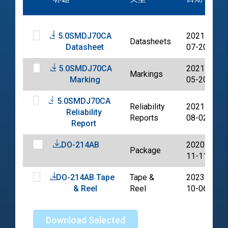
5.0SMDJ70CA
2021-
Datasheets
Datasheet
07-20
5.0SMDJ70CA
2021-
Markings
Marking
05-20
5.0SMDJ70CA
Reliability
2021-
Reliability
Reports
08-02
Report
DO-214AB
2020-
Package
11-11
DO-214AB Tape
Tape &
2023-
& Reel
Reel
10-06
Download Selected