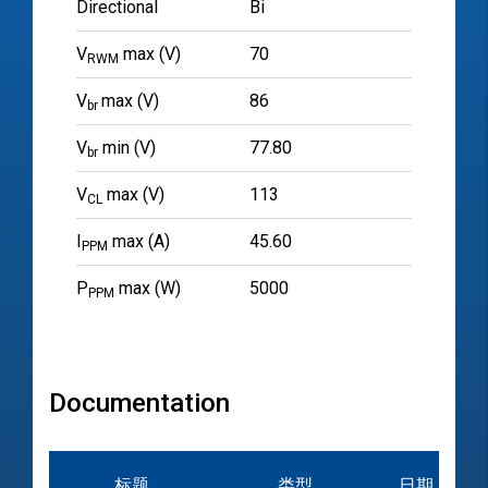
Directional
Bi
V
max (V)
70
RWM
V
max (V)
86
br
V
min (V)
77.80
br
V
max (V)
113
CL
I
max (A)
45.60
PPM
P
max (W)
5000
PPM
Documentation
标题
类型
日期