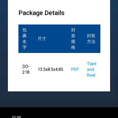
Package Details
包
封
裹
装
封装
尺寸
名
规
方法
字
格
Tape
DO-
13.5x8.5x4.85
PDF
and
218
Reel