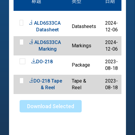
标题
类型
日期
档
ALD6S33CA
2024-
Datasheets
PD
Datasheet
12-06
ALD6S33CA
2024-
Markings
PD
Marking
12-06
DO-218
2023-
Package
PD
08-18
DO-218 Tape
Tape &
2023-
PD
& Reel
Reel
08-18
Download Selected