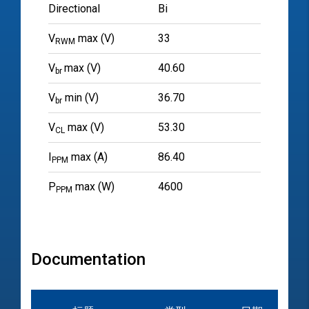
Directional
Bi
V
max (V)
33
RWM
V
max (V)
40.60
br
V
min (V)
36.70
br
V
max (V)
53.30
CL
I
max (A)
86.40
PPM
P
max (W)
4600
PPM
Documentation
文