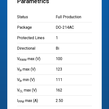
Parametrics
Status
Full Production
Package
DO-214AC
Protected Lines
1
Directional
Bi
V
max (V)
100
RWM
V
max (V)
123
br
V
min (V)
111
br
V
max (V)
162
CL
I
max (A)
2.50
PPM