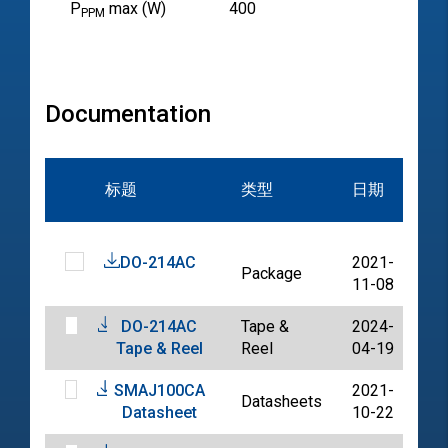
P
max (W)
400
PPM
Documentation
文
标题
类型
日期
档
DO-214AC
2021-
Package
PD
11-08
DO-214AC
Tape &
2024-
PD
Tape & Reel
Reel
04-19
SMAJ100CA
2021-
Datasheets
PD
Datasheet
10-22