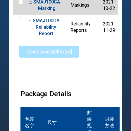
SMAJ100CA
2021-
Markings
PD
Marking
10-22
SMAJ100CA
Reliability
2021-
Reliability
PD
Reports
11-29
Report
Download Selected
Package Details
封
包裹
装
封装
尺寸
名字
规
方法