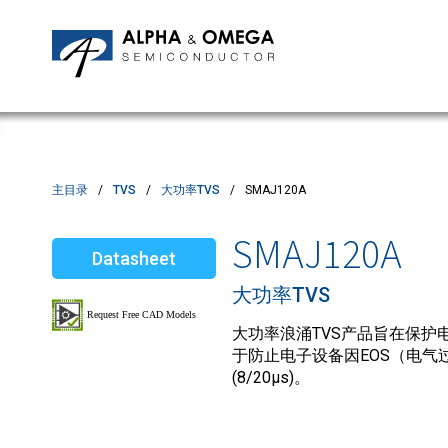
应用笔记
编辑部
IPMs
质量与可靠性
客户满意度调查
MOSFETs
Motor Control MCU's
Power ICs
主目录
TVS
大功率TVS
SMAJ120A
Silicon Carbide (SiC)
SMAJ120A
Datasheet
TVS
大功率TVS
大功率浪涌TVS产品旨在保护电
于防止电子设备因EOS（电气过
(8/20µs)。