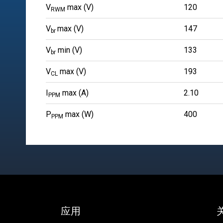
V
max (V)
120
RWM
V
max (V)
147
br
V
min (V)
133
br
V
max (V)
193
CL
I
max (A)
2.10
PPM
P
max (W)
400
PPM
应用