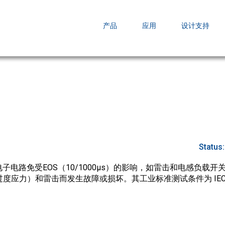
EZBuck COT Design Tool (xls)
产品
应用
设计支持
AOPL66
AOS发布 A
跨越式提升
Status
子电路免受EOS（10/1000µs）的影响，如雷击和电感负载
度应力）和雷击而发生故障或损坏。其工业标准测试条件为 IEC610