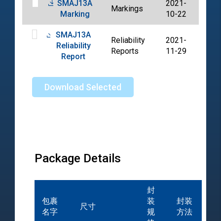
SMAJ13A
2021-
Markings
PDF
Marking
10-22
SMAJ13A
Reliability
2021-
Reliability
PDF
Reports
11-29
Report
Download Selected
Package Details
封
包裹
装
封装
尺寸
名字
规
方法