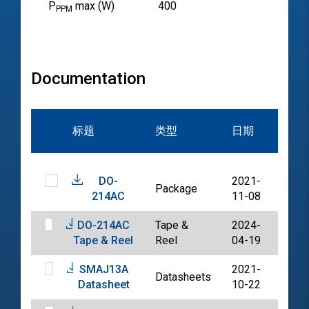
P
max (W)
400
PPM
Documentation
文
标题
类型
日期
档
DO-
2021-
Package
PDF
214AC
11-08
DO-214AC
Tape &
2024-
PDF
Tape & Reel
Reel
04-19
SMAJ13A
2021-
Datasheets
PDF
Datasheet
10-22