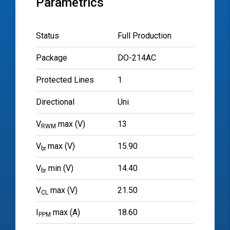
Parametrics
Status
Full Production
Package
DO-214AC
Protected Lines
1
Directional
Uni
V
max (V)
13
RWM
V
max (V)
15.90
br
V
min (V)
14.40
br
V
max (V)
21.50
CL
I
max (A)
18.60
PPM