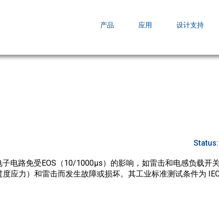
EZBuck COT Design Tool (xls)
产品
应用
设计支持
AOPL66
AOS发布 A
跨越式提升
Status
子电路免受EOS（10/1000µs）的影响，如雷击和电感负载
度应力）和雷击而发生故障或损坏。其工业标准测试条件为 IEC610