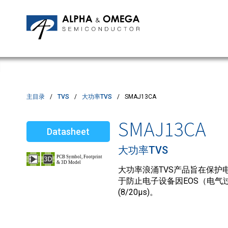
应用笔记
编辑部
IPMs
质量与可靠性
客户满意度调查
MOSFETs
Motor Control MCU's
Power ICs
主目录
TVS
大功率TVS
SMAJ13CA
Silicon Carbide (SiC)
SMAJ13CA
Datasheet
TVS
大功率TVS
大功率浪涌TVS产品旨在保护电
于防止电子设备因EOS（电气过
(8/20µs)。