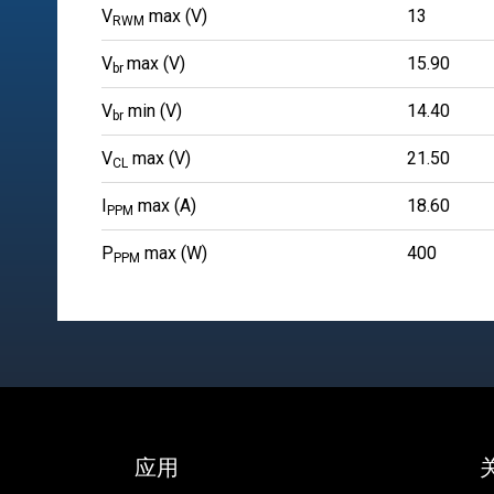
V
max (V)
13
RWM
V
max (V)
15.90
br
V
min (V)
14.40
br
V
max (V)
21.50
CL
I
max (A)
18.60
PPM
P
max (W)
400
PPM
应用