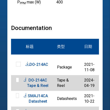
P
max (W)
400
PPM
Documentation
文
标题
类型
日期
档
DO-214AC
2021-
Package
PDF
11-08
DO-214AC
Tape &
2024-
PDF
Tape & Reel
Reel
04-19
SMAJ14CA
2021-
Datasheets
PDF
Datasheet
10-22