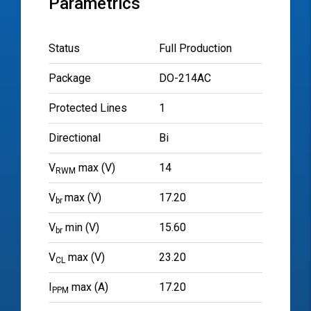
Parametrics
Status
Full Production
Package
DO-214AC
Protected Lines
1
Directional
Bi
V
max (V)
14
RWM
V
max (V)
17.20
br
V
min (V)
15.60
br
V
max (V)
23.20
CL
I
max (A)
17.20
PPM