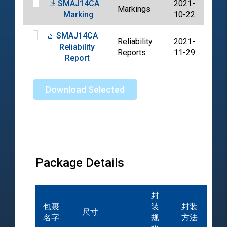
SMAJ14CA
2021-
Markings
PDF
Marking
10-22
SMAJ14CA
Reliability
2021-
Reliability
PDF
Reports
11-29
Report
Download Selected
Package Details
封
包裹
装
封装
尺寸
名字
规
方法