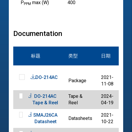
P
max (W)
400
PPM
Documentation
文
标题
类型
日期
档
DO-214AC
2021-
Package
PDF
11-08
DO-214AC
Tape &
2024-
PDF
Tape & Reel
Reel
04-19
SMAJ26CA
2021-
Datasheets
PDF
Datasheet
10-22