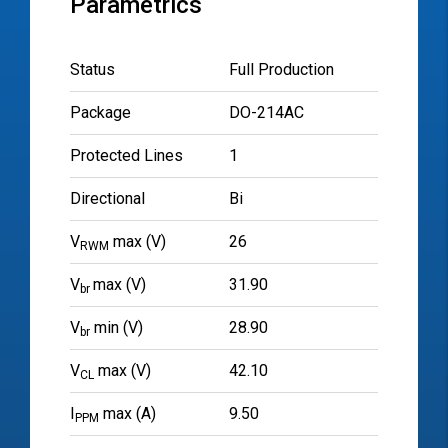
Parametrics
Status
Full Production
Package
DO-214AC
Protected Lines
1
Directional
Bi
V
max (V)
26
RWM
V
max (V)
31.90
br
V
min (V)
28.90
br
V
max (V)
42.10
CL
I
max (A)
9.50
PPM