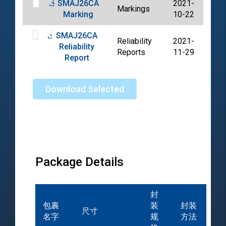
SMAJ26CA
2021-
Markings
PDF
Marking
10-22
SMAJ26CA
Reliability
2021-
Reliability
PDF
Reports
11-29
Report
Download Selected
Package Details
封
包裹
装
封装
尺寸
名字
规
方法