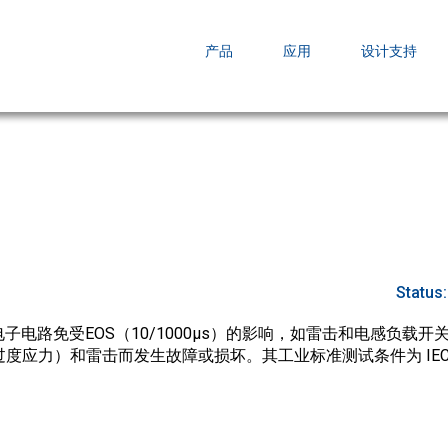
EZBuck COT Design Tool (xls)
产品
应用
设计支持
AOPL66
AOS发布 A
跨越式提升
Status
子电路免受EOS（10/1000µs）的影响，如雷击和电感负载
度应力）和雷击而发生故障或损坏。其工业标准测试条件为 IEC610