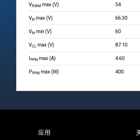
V
max (V)
54
RWM
V
max (V)
66.30
br
V
min (V)
60
br
V
max (V)
87.10
CL
I
max (A)
4.60
PPM
P
max (W)
400
PPM
应用