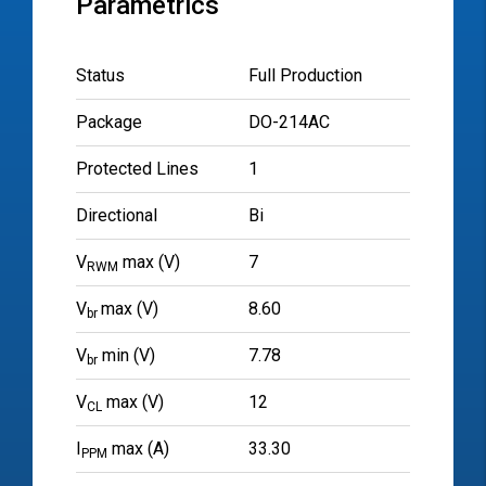
Parametrics
Status
Full Production
Package
DO-214AC
Protected Lines
1
Directional
Bi
V
max (V)
7
RWM
V
max (V)
8.60
br
V
min (V)
7.78
br
V
max (V)
12
CL
I
max (A)
33.30
PPM