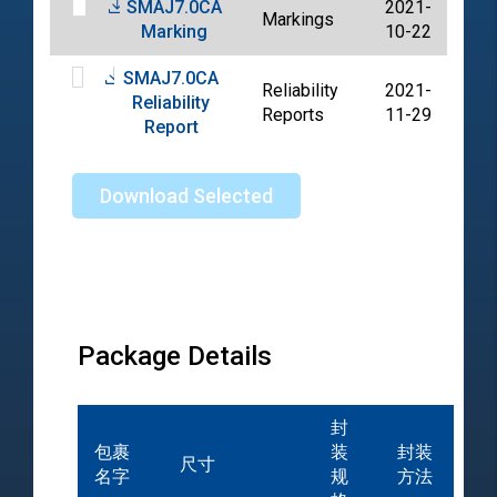
SMAJ7.0CA
2021-
Markings
PD
Marking
10-22
SMAJ7.0CA
Reliability
2021-
Reliability
PD
Reports
11-29
Report
Download Selected
Package Details
封
包裹
装
封装
尺寸
名字
规
方法