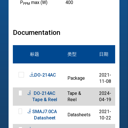
P
max (W)
400
PPM
Documentation
文
标题
类型
日期
档
DO-214AC
2021-
Package
PD
11-08
DO-214AC
Tape &
2024-
PD
Tape & Reel
Reel
04-19
SMAJ7.0CA
2021-
Datasheets
PD
Datasheet
10-22