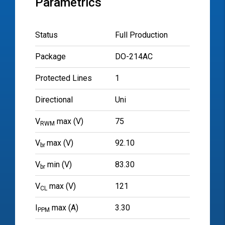
Parametrics
Status
Full Production
Package
DO-214AC
Protected Lines
1
Directional
Uni
V
max (V)
75
RWM
V
max (V)
92.10
br
V
min (V)
83.30
br
V
max (V)
121
CL
I
max (A)
3.30
PPM