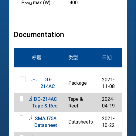
P
max (W)
400
PPM
Documentation
文
标题
类型
日期
档
DO-
2021-
Package
PDF
214AC
11-08
DO-214AC
Tape &
2024-
PDF
Tape & Reel
Reel
04-19
SMAJ75A
2021-
Datasheets
PDF
Datasheet
10-22