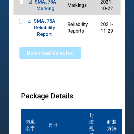
SMAJ75A
2021-
Markings
PDF
Marking
10-22
SMAJ75A
Reliability
2021-
Reliability
PDF
Reports
11-29
Report
Download Selected
Package Details
封
包裹
装
封装
尺寸
名字
规
方法