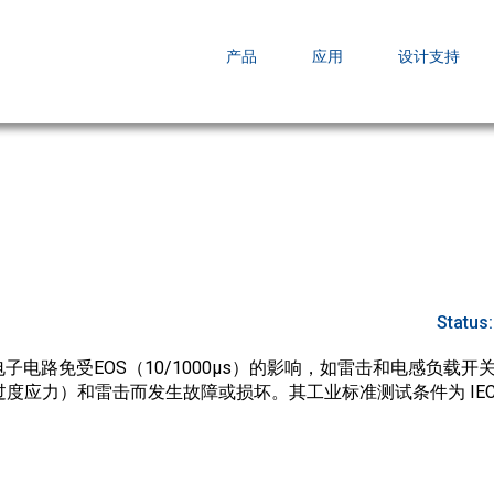
EZBuck COT Design Tool (xls)
产品
应用
设计支持
AOPL66
AOS发布 A
跨越式提升
Status
子电路免受EOS（10/1000µs）的影响，如雷击和电感负载
度应力）和雷击而发生故障或损坏。其工业标准测试条件为 IEC610