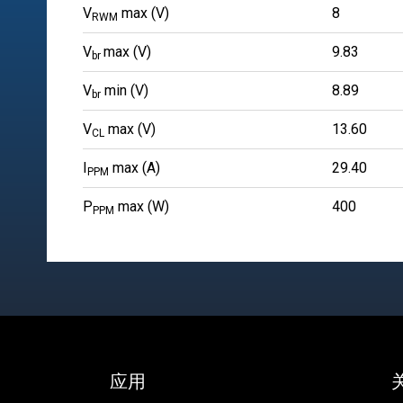
V
max (V)
8
RWM
V
max (V)
9.83
br
V
min (V)
8.89
br
V
max (V)
13.60
CL
I
max (A)
29.40
PPM
P
max (W)
400
PPM
应用