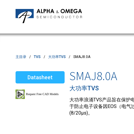
应用笔记
编辑部
IPMs
质量与可靠性
客户满意度调查
MOSFETs
Motor Control MCU's
Power ICs
主目录
TVS
大功率TVS
SMAJ8.0A
Silicon Carbide (SiC)
SMAJ8.0A
Datasheet
TVS
大功率TVS
大功率浪涌TVS产品旨在保护电
于防止电子设备因EOS（电气过
(8/20µs)。