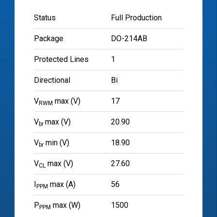
Status
Full Production
Package
DO-214AB
Protected Lines
1
Directional
Bi
V
max (V)
17
RWM
V
max (V)
20.90
br
V
min (V)
18.90
br
V
max (V)
27.60
CL
I
max (A)
56
PPM
P
max (W)
1500
PPM