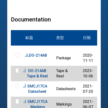
Documentation
文
标题
类型
日期
档
DO-214AB
2020-
Package
PDF
11-11
DO-214AB
Tape &
2023-
PDF
Tape & Reel
Reel
10-06
SMCJ17CA
2021-
Datasheets
PDF
Datasheet
07-20
SMCJ17CA
2021-
Markings
PDF
Marking
06-07