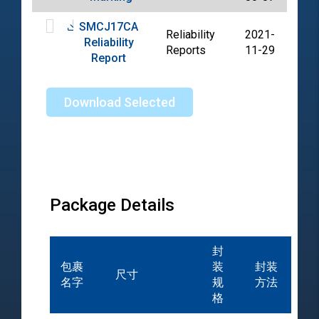
SMCJ17CA
Reliability
2021-
Reliability
PDF
Reports
11-29
Report
Download Selected
Package Details
封
包裹
装
封装
尺寸
名字
规
方法
格