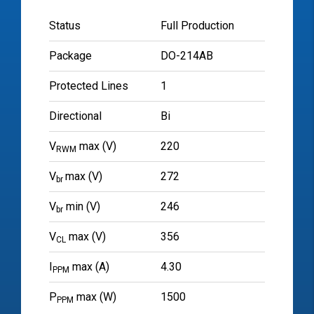
Status
Full Production
Package
DO-214AB
Protected Lines
1
Directional
Bi
V
max (V)
220
RWM
V
max (V)
272
br
V
min (V)
246
br
V
max (V)
356
CL
I
max (A)
4.30
PPM
P
max (W)
1500
PPM