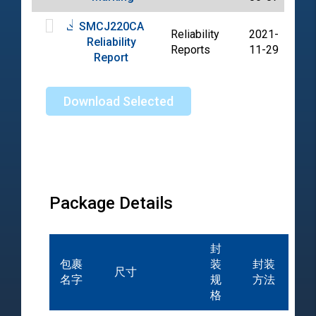
SMCJ220CA
Reliability
2021-
Reliability
PD
Reports
11-29
Report
Download Selected
Package Details
封
包裹
装
封装
尺寸
名字
规
方法
格