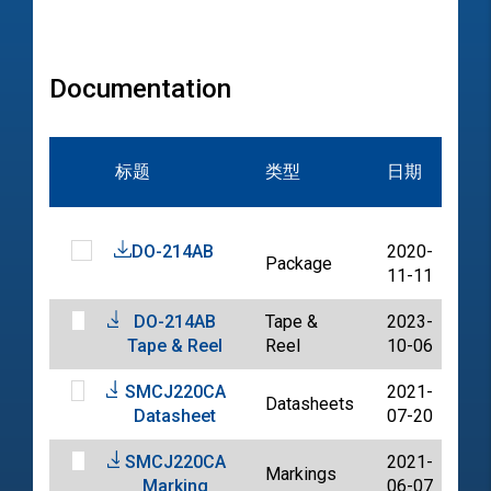
Documentation
文
标题
类型
日期
档
DO-214AB
2020-
Package
PD
11-11
DO-214AB
Tape &
2023-
PD
Tape & Reel
Reel
10-06
SMCJ220CA
2021-
Datasheets
PD
Datasheet
07-20
SMCJ220CA
2021-
Markings
PD
Marking
06-07