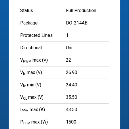
Status
Full Production
Package
DO-214AB
Protected Lines
1
Directional
Uni
V
max (V)
22
RWM
V
max (V)
26.90
br
V
min (V)
24.40
br
V
max (V)
35.50
CL
I
max (A)
43.50
PPM
P
max (W)
1500
PPM