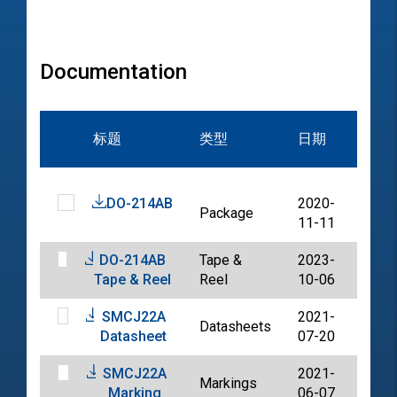
Documentation
文
标题
类型
日期
档
DO-214AB
2020-
Package
PDF
11-11
DO-214AB
Tape &
2023-
PDF
Tape & Reel
Reel
10-06
SMCJ22A
2021-
Datasheets
PDF
Datasheet
07-20
SMCJ22A
2021-
Markings
PDF
Marking
06-07