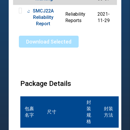
SMCJ22A
Reliability
2021-
Reliability
PDF
Reports
11-29
Report
Download Selected
Package Details
封
包裹
装
封装
尺寸
名字
规
方法
格