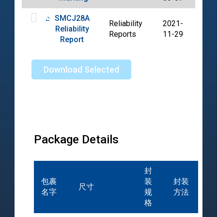
SMCJ28A
Reliability
2021-
Reliability
PDF
Reports
11-29
Report
Download Selected
Package Details
封
包裹
装
封装
尺寸
名字
规
方法
格