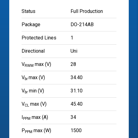
Status
Full Production
Package
DO-214AB
Protected Lines
1
Directional
Uni
V
max (V)
28
RWM
V
max (V)
34.40
br
V
min (V)
31.10
br
V
max (V)
45.40
CL
I
max (A)
34
PPM
P
max (W)
1500
PPM