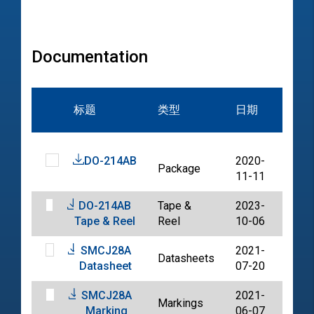
Documentation
文
标题
类型
日期
档
DO-214AB
2020-
Package
PDF
11-11
DO-214AB
Tape &
2023-
PDF
Tape & Reel
Reel
10-06
SMCJ28A
2021-
Datasheets
PDF
Datasheet
07-20
SMCJ28A
2021-
Markings
PDF
Marking
06-07