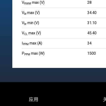
V
max (V)
28
RWM
V
max (V)
34.40
br
V
min (V)
31.10
br
V
max (V)
45.40
CL
I
max (A)
34
PPM
P
max (W)
1500
PPM
应用