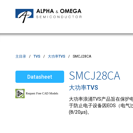
应用笔记
编辑部
IPMs
质量与可靠性
客户满意度调查
MOSFETs
Motor Control MCU's
Power ICs
主目录
TVS
大功率TVS
SMCJ28CA
Silicon Carbide (SiC)
SMCJ28CA
Datasheet
TVS
大功率TVS
大功率浪涌TVS产品旨在保护电
于防止电子设备因EOS（电气过
(8/20µs)。