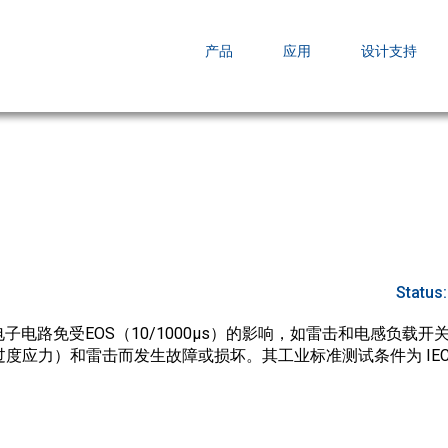
EZBuck COT Design Tool (xls)
产品
应用
设计支持
AOPL66
AOS发布 A
跨越式提升
Status
子电路免受EOS（10/1000µs）的影响，如雷击和电感负载
度应力）和雷击而发生故障或损坏。其工业标准测试条件为 IEC610