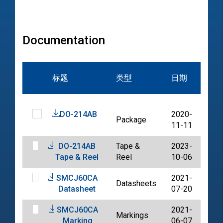
Documentation
文
标题
类型
日期
档
DO-214AB
2020-
Package
PDF
11-11
DO-214AB
Tape &
2023-
PDF
Tape & Reel
Reel
10-06
SMCJ60CA
2021-
Datasheets
PDF
Datasheet
07-20
SMCJ60CA
2021-
Markings
PDF
Marking
06-07