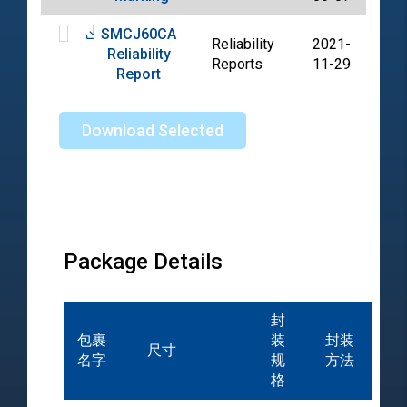
SMCJ60CA
Reliability
2021-
Reliability
PDF
Reports
11-29
Report
Download Selected
Package Details
封
包裹
装
封装
尺寸
名字
规
方法
格