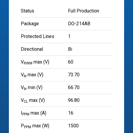
Status
Full Production
Package
DO-214AB
Protected Lines
1
Directional
Bi
V
max (V)
60
RWM
V
max (V)
73.70
br
V
min (V)
66.70
br
V
max (V)
96.80
CL
I
max (A)
16
PPM
P
max (W)
1500
PPM