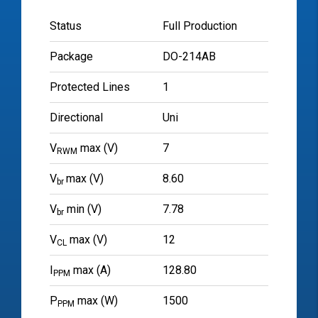
Status
Full Production
Package
DO-214AB
Protected Lines
1
Directional
Uni
V
max (V)
7
RWM
V
max (V)
8.60
br
V
min (V)
7.78
br
V
max (V)
12
CL
I
max (A)
128.80
PPM
P
max (W)
1500
PPM