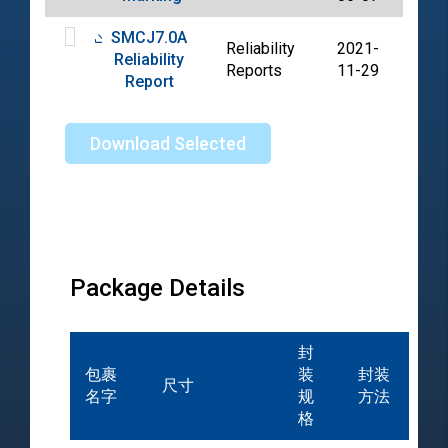
SMCJ7.0A
Reliability
2021-
Reliability
PDF
Reports
11-29
Report
Download Selected
Package Details
封
包裹
装
封装
尺寸
名字
规
方法
格