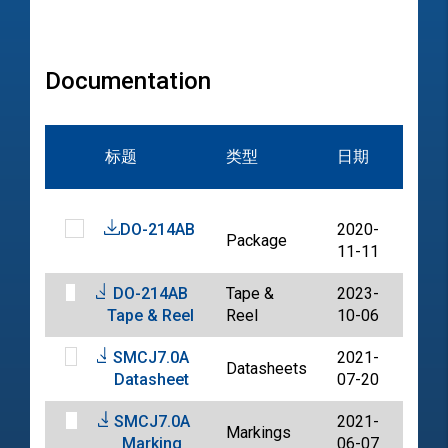
Documentation
文
标题
类型
日期
档
DO-214AB
2020-
Package
PDF
11-11
DO-214AB
Tape &
2023-
PDF
Tape & Reel
Reel
10-06
SMCJ7.0A
2021-
Datasheets
PDF
Datasheet
07-20
SMCJ7.0A
2021-
Markings
PDF
Marking
06-07