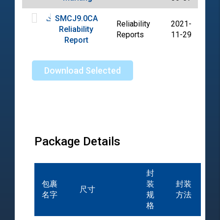
SMCJ9.0CA
Reliability
2021-
Reliability
PD
Reports
11-29
Report
Download Selected
Package Details
封
包裹
装
封装
尺寸
名字
规
方法
格