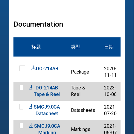
Documentation
文
标题
类型
日期
档
DO-214AB
2020-
Package
PD
11-11
DO-214AB
Tape &
2023-
PD
Tape & Reel
Reel
10-06
SMCJ9.0CA
2021-
Datasheets
PD
Datasheet
07-20
SMCJ9.0CA
2021-
Markings
PD
Marking
06-07