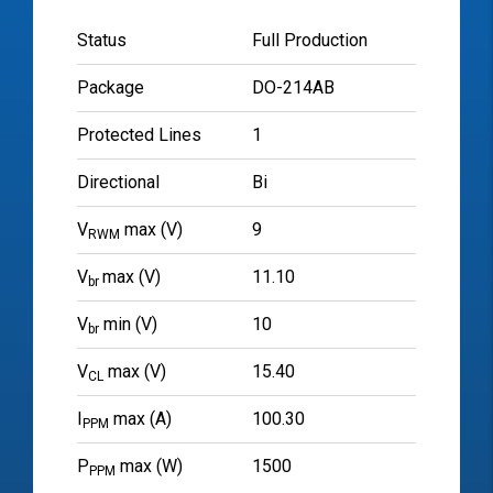
Status
Full Production
Package
DO-214AB
Protected Lines
1
Directional
Bi
V
max (V)
9
RWM
V
max (V)
11.10
br
V
min (V)
10
br
V
max (V)
15.40
CL
I
max (A)
100.30
PPM
P
max (W)
1500
PPM