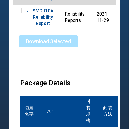
SMDJ10A
Reliability
2021-
Reliability
PDF
Reports
11-29
Report
Download Selected
Package Details
封
包裹
装
封装
尺寸
名字
规
方法
格