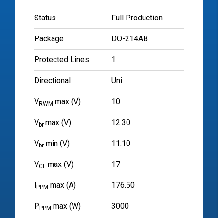
Status
Full Production
Package
DO-214AB
Protected Lines
1
Directional
Uni
V
max (V)
10
RWM
V
max (V)
12.30
br
V
min (V)
11.10
br
V
max (V)
17
CL
I
max (A)
176.50
PPM
P
max (W)
3000
PPM