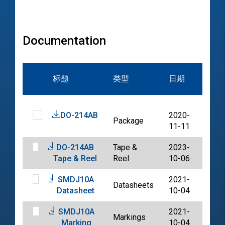
Documentation
文
标题
类型
日期
档
DO-214AB
2020-
Package
PDF
11-11
DO-214AB
Tape &
2023-
PDF
Tape & Reel
Reel
10-06
SMDJ10A
2021-
Datasheets
PDF
Datasheet
10-04
SMDJ10A
2021-
Markings
PDF
Marking
10-04