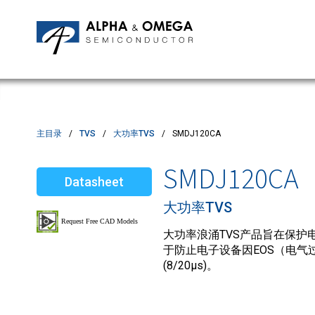
应用笔记
编辑部
IPMs
质量与可靠性
客户满意度调查
MOSFETs
Motor Control MCU's
Power ICs
主目录
TVS
大功率TVS
SMDJ120CA
Silicon Carbide (SiC)
SMDJ120CA
Datasheet
TVS
大功率TVS
大功率浪涌TVS产品旨在保护电
于防止电子设备因EOS（电气过
(8/20µs)。