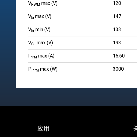
V
max (V)
120
RWM
V
max (V)
147
br
V
min (V)
133
br
V
max (V)
193
CL
I
max (A)
15.60
PPM
P
max (W)
3000
PPM
应用