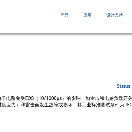
EZBuck COT Design Tool (xls)
产品
应用
设计支持
AOPL66
AOS发布 A
跨越式提升
Status
子电路免受EOS（10/1000µs）的影响，如雷击和电感负载
度应力）和雷击而发生故障或损坏。其工业标准测试条件为 IEC610