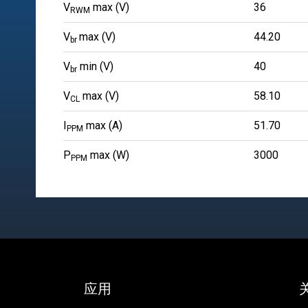
V
max (V)
36
RWM
V
max (V)
44.20
br
V
min (V)
40
br
V
max (V)
58.10
CL
I
max (A)
51.70
PPM
P
max (W)
3000
PPM
应用