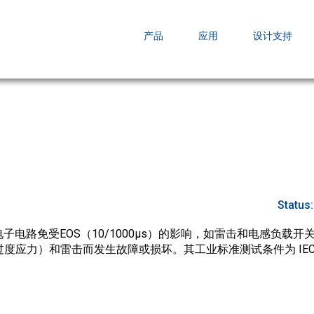
EZBuck COT Design Tool (xls)
产品
应用
设计支持
AOPL66
AOS发布 A
跨越式提升
Status
子电路免受EOS（10/1000µs）的影响，如雷击和电感负载
度应力）和雷击而发生故障或损坏。其工业标准测试条件为 IEC610