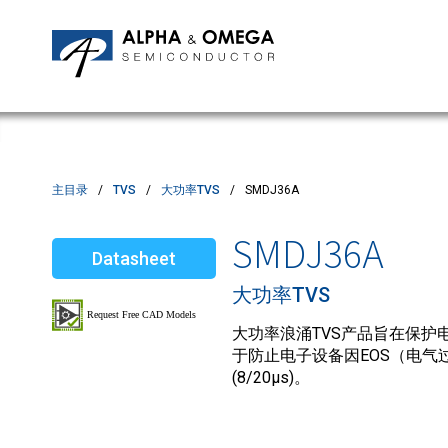
应用笔记
编辑部
IPMs
质量与可靠性
客户满意度调查
MOSFETs
Motor Control MCU's
Power ICs
主目录
TVS
大功率TVS
SMDJ36A
Silicon Carbide (SiC)
SMDJ36A
Datasheet
TVS
大功率TVS
大功率浪涌TVS产品旨在保护电
于防止电子设备因EOS（电气过
(8/20µs)。