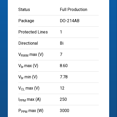
Status
Full Production
Package
DO-214AB
Protected Lines
1
Directional
Bi
V
max (V)
7
RWM
V
max (V)
8.60
br
V
min (V)
7.78
br
V
max (V)
12
CL
I
max (A)
250
PPM
P
max (W)
3000
PPM