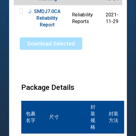
SMDJ7.0CA
Reliability
2021-
Reliability
PD
Reports
11-29
Report
Download Selected
Package Details
封
包裹
装
封装
尺寸
名字
规
方法
格