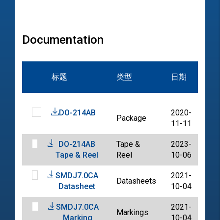
Documentation
文
标题
类型
日期
档
DO-214AB
2020-
Package
PD
11-11
DO-214AB
Tape &
2023-
PD
Tape & Reel
Reel
10-06
SMDJ7.0CA
2021-
Datasheets
PD
Datasheet
10-04
SMDJ7.0CA
2021-
Markings
PD
Marking
10-04